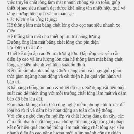
việc truyền chất lỏng làm mát nhanh chóng và an toàn, giúp
thiết bị sạc siêu nhanh đạt được khả năng tản nhiệt hiệu quả và
tăng cường hiệu quả và an toàn sạc.
Các Kịch Bản Ứng Dụng:
Hệ thống làm mát bằng chất lỏng cho cọc sạc siêu nhanh xe
điện
Hệ thống làm mát cho thiết bị lưu trữ năng lượng
Đường ống làm mát bằng chất lỏng cho pin điện
Ưu Điểm Cốt Lõi:
Thiết kế điện áp cao & lưu lượng lớn: Đáp ứng các yêu cầu
điện áp cao và lưu lượng lớn của hệ thống làm mát bằng chất
lỏng sạc siêu nhanh với hiệu suất ổn định.
Kết nối kín nhanh chóng: Chức năng cắm và chạy giúp giảm
thời gian ngừng hoạt động và cải thiện hiệu quả vận hành và
bảo trì.
Khả năng chống ăn mòn & nhiệt độ cao: Sử dụng vật liệu hiệu
suất cao để thích ứng với môi trường chất lỏng làm mát và đảm
bảo độ bền lâu dài.
Đảm bảo không rò rỉ: Có công nghệ niêm phong chính xác để
loại bỏ rò rỉ và đảm bảo hoạt động an toàn của hệ thống.
Với công nghệ chuyên nghiệp và chất lượng đáng tin cậy, các
đầu nối nhanh chất lỏng của chúng tôi cung cấp các giải pháp
kết nối hiệu quả cho hệ thống làm mát bằng chất lỏng sạc siêu
nhanh điện áp cao năng lượng mới, giúp ngành công nghiệp