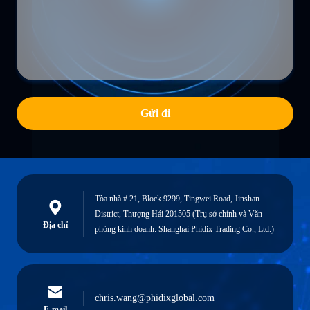
Gửi đi
Tòa nhà # 21, Block 9299, Tingwei Road, Jinshan
District, Thượng Hải 201505 (Trụ sở chính và Văn
Địa chỉ
phòng kinh doanh: Shanghai Phidix Trading Co., Ltd.)
chris.wang@phidixglobal.com
E-mail