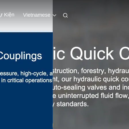
ự Kiện
Vietnamese