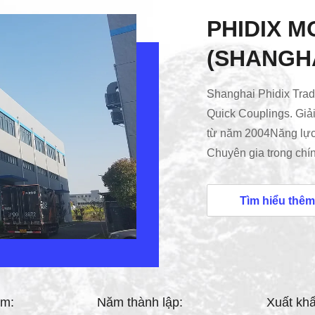
PHIDIX 
(SHANGHA
‌Shanghai Phidix Trad
Quick Couplings. Giải
từ năm 2004Năng lực
Chuyên gia trong chín
kiểm soát chất lượng
Direct thay thế cho
Tìm hiểu thêm
Hansen với hiệu quả
hoạtKhối nối thủy lực 
yêu cầu công nghiệp .
ăm:
Năm thành lập:
Xuất khẩ