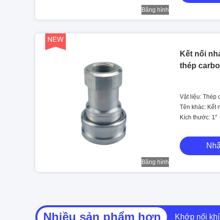
Băng hình
Kết nối nh
thép carbo
Vật liệu: Thép
Tên khác: Kết 
Kích thước: 1''
Nhậ
Băng hình
Nhiều sản phẩm hơn
Chốt khóa bằ