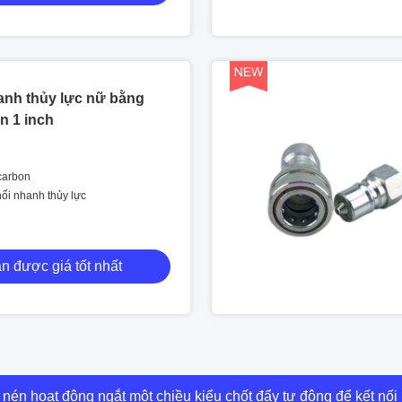
anh thủy lực nữ bằng
n 1 inch
 carbon
nối nhanh thủy lực
n được giá tốt nhất
ng thép hợp kim Khớp nối nhanh bằng thép cacbon mạ kẽm hóa