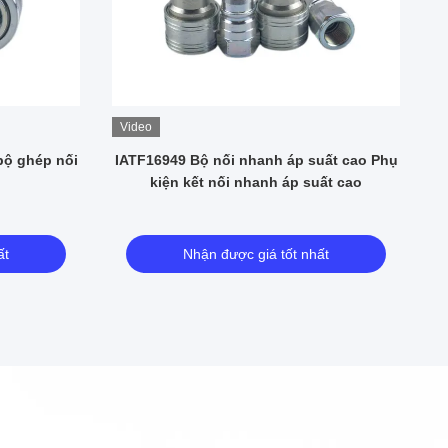
Video
bộ ghép nối
IATF16949 Bộ nối nhanh áp suất cao Phụ
Bộ
g
kiện kết nối nhanh áp suất cao
ất
Nhận được giá tốt nhất