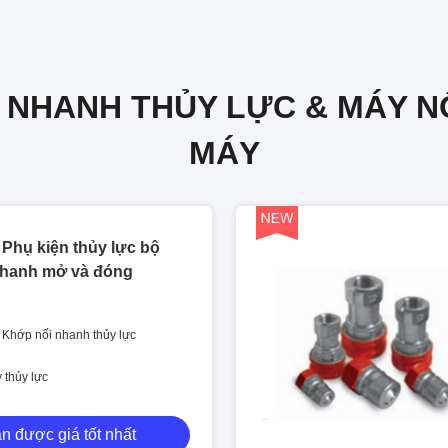
 NHANH THỦY LỰC & MÁY NỐ
MÁY
Phụ kiện thủy lực bộ
nhanh mở và đóng
 Khớp nối nhanh thủy lực
 thủy lực
n được giá tốt nhất