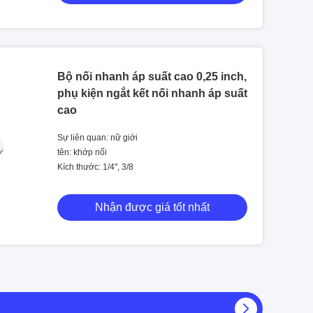
Bộ nối nhanh áp suất cao 0,25 inch,
phụ kiện ngắt kết nối nhanh áp suất
cao
Sự liên quan: nữ giới
tên: khớp nối
Kích thước: 1/4", 3/8
Nhận được giá tốt nhất
 trị ba Khớp nối nhanh bằng khí nén