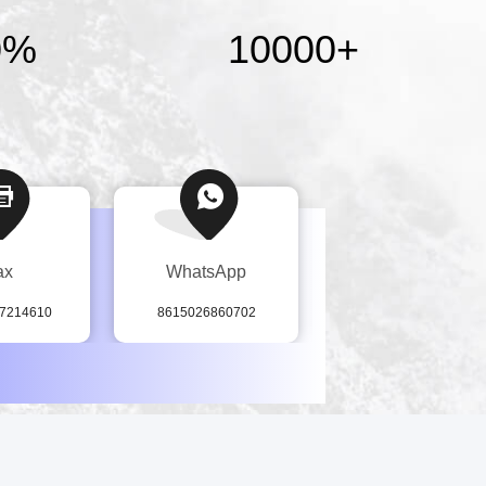
0%
10000
+
ax
WhatsApp
Skype
37214610
8615026860702
live:.cid.9212a103ffb581