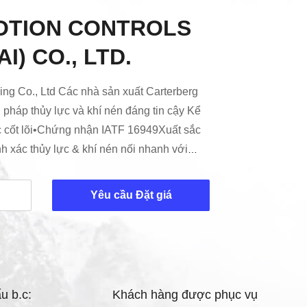
MOTION CONTROLS
I) CO., LTD.
ing Co., Ltd Các nhà sản xuất Carterberg
 pháp thủy lực và khí nén đáng tin cậy Kể
 cốt lõi•Chứng nhận IATF 16949Xuất sắc
h xác thủy lực & khí nén nối nhanh với
 cấp ô tô.•Thương hiệu CarterbergLeader
 các khớp nối Parker, FASTER, AEROQUIP &
Yêu cầu Đặt giá
 chi phí 30%.•Dịch vụ OEM/ODM linh
/ khí nén được thiết kế tùy chỉnh cho các
..
u b.c:
Khách hàng được phục vụ