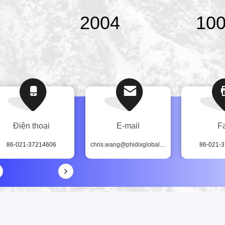
2004
10
Điện thoại
E-mail
F
86-021-37214606
chris.wang@phidixglobal.com
86-021-