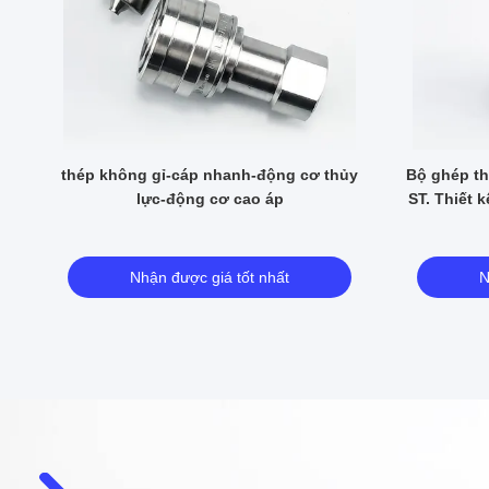
t
thép không gỉ-cáp nhanh-động cơ thủy
Bộ ghép th
au
lực-động cơ cao áp
ST. Thiết 
Nhận được giá tốt nhất
N