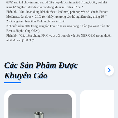
60%) sau khi chuyển sang các bộ điều hợp được sản xuất ở Trung Quốc, với khả
năng tương thích đầy đủ cho các dòng khí nén Rectus 87 cũ 2.
Phản hồi: "Sự khoan dung kích thước (± 0,03mm) phù hợp với tiêu chuẩn Parker
Moldmate, đạt được < 0,1% rò rỉ thủy lực trong các thử nghiệm căng thẳng 26. "
2. Guangdong Injection Molding Nhà sản xuất
Kết quả: giảm 70% trong hàng tồn kho SKU và giao hàng 2 tuần (so với 8 tuần cho
Rectus 88 phụ tùng OEM)
Phản hồi: "Các niêm phong FKM vượt trội hơn các vật liệu NBR OEM trong khuôn
nhiệt độ cao (150 °C)".
Các Sản Phẩm Được
Khuyến Cáo