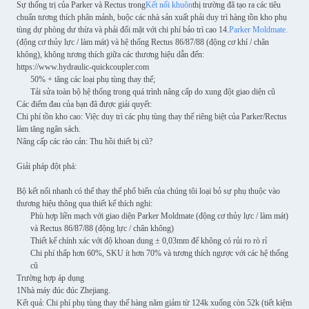
Sự thống trị của Parker và Rectus trong
Kết nối khuôn
thị trường đã tạo ra các tiêu
chuẩn tương thích phân mảnh, buộc các nhà sản xuất phải duy trì hàng tồn kho phụ
tùng dự phòng dư thừa và phải đối mặt với chi phí bảo trì cao 14.
Parker Moldmate.
(động cơ thủy lực / làm mát) và hệ thống Rectus 86/87/88 (động cơ khí / chân
không), không tương thích giữa các thương hiệu dẫn đến:
https://www.hydraulic-quickcoupler.com
50% + tăng các loại phụ tùng thay thế;
Tải sửa toàn bộ hệ thống trong quá trình nâng cấp do xung đột giao diện cũ
Các điểm đau của bạn đã được giải quyết:
Chi phí tồn kho cao: Việc duy trì các phụ tùng thay thế riêng biệt của Parker/Rectus
làm tăng ngân sách.
Nâng cấp các rào cản: Thu hồi thiết bị cũ?
Giải pháp đột phá:
Bộ kết nối nhanh có thể thay thế phổ biến của chúng tôi loại bỏ sự phụ thuộc vào
thương hiệu thông qua thiết kế thích nghi:
Phù hợp liền mạch với giao diện Parker Moldmate (động cơ thủy lực / làm mát)
và Rectus 86/87/88 (động lực / chân không)
Thiết kế chính xác với độ khoan dung ± 0,03mm để không có rủi ro rò rỉ
Chi phí thấp hơn 60%, SKU ít hơn 70% và tương thích ngược với các hệ thống
cũ
Trường hợp áp dụng
1Nhà máy đúc đúc Zhejiang.
Kết quả: Chi phí phụ tùng thay thế hàng năm giảm từ 124k xuống còn 52k (tiết kiệm