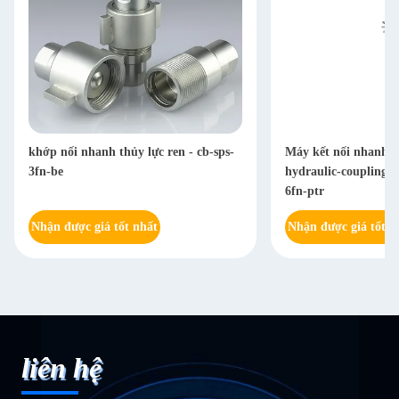
khớp nối nhanh thủy lực ren - cb-sps-
Máy kết nối nhanh 
3fn-be
hydraulic-coupling-i
6fn-ptr
Nhận được giá tốt nhất
Nhận được giá tốt n
liên hệ