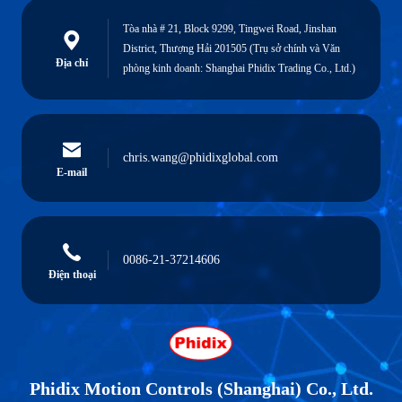
Tòa nhà # 21, Block 9299, Tingwei Road, Jinshan
District, Thượng Hải 201505 (Trụ sở chính và Văn
Địa chỉ
phòng kinh doanh: Shanghai Phidix Trading Co., Ltd.)
chris.wang@phidixglobal.com
E-mail
0086-21-37214606
Điện thoại
Phidix Motion Controls (Shanghai) Co., Ltd.