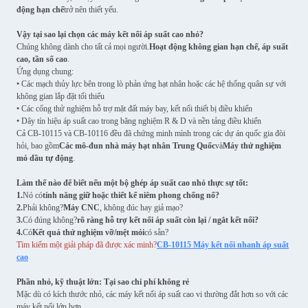
động hạn chế
trở nên thiết yếu.
Vậy tại sao lại chọn các máy kết nối áp suất cao nhỏ?
Chúng không dành cho tất cả mọi người.
Hoạt động không gian hạn chế, áp suất
cao, tần số cao
.
Ứng dụng chung:
• Các mạch thủy lực bên trong lò phản ứng hạt nhân hoặc các hệ thống quân sự với
không gian lắp đặt tối thiểu
• Các cổng thử nghiệm hỗ trợ mặt đất máy bay, kết nối thiết bị điều khiển
• Dây tín hiệu áp suất cao trong băng nghiệm R & D và nền tảng điều khiển
Cả CB-10115 và CB-10116 đều đã chứng minh mình trong các dự án quốc gia đòi
hỏi, bao gồm
Các mô-đun nhà máy hạt nhân Trung Quốc
và
Máy thử nghiệm
mỏ dầu tự động
.
Làm thế nào để biết nếu một bộ ghép áp suất cao nhỏ thực sự tốt:
1.
Nó có
tính năng giữ hoặc thiết kế niêm phong chống nổ?
2.
Phải không?
Máy CNC
, không đúc hay giả mạo?
3.
Có đúng không?
rõ ràng hỗ trợ kết nối áp suất còn lại / ngắt kết nối?
4.
Có
Kết quả thử nghiệm vỡ/mệt mỏi
có sẵn?
Tìm kiếm một giải pháp đã được xác minh?
CB-10115 Máy kết nối nhanh áp suất
cao
Phần nhỏ, kỹ thuật lớn: Tại sao chi phí không rẻ
Mặc dù có kích thước nhỏ, các máy kết nối áp suất cao vi thường đắt hơn so với các
máy kết nối lớn hơn.