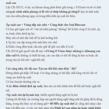
suất cao
Lấy CB-10115, ví dụ. sự khoan dung phải được giữ trong ± 0.01mm và nó có tính
năng
các rãnh niêm phong có lỗ với vỏ thép không gỉ cứng
để duy trì tính toàn
vẹn của niêm phong ngay cả trong điều kiện áp suất dư thừa.
Áp suất cao + Vùng tiếp xúc nhỏ = Công thức cho Seal Blowout
Có bao giờ nghe nói về "cơn nổ niêm phong" không? đó là khi vòng O bị rách, ép
ra, hoặc chèn dưới áp lực.
Máy nối cỡ nhỏ đặc biệt dễ bị ảnh hưởng bởi:
1.
Áp lực cao tập trung trên một khu vực nhỏ
2.
Thiếu vòng đệm hoặc cấu trúc giữ để giữ con dấu ở vị trí
CB-10116 giải quyết vấn đề này với
Vòng O Viton được nhúng
và a
khoang con
dấu vai
Nếu không có thiết kế này, các con dấu có thể dễ dàng bị kéo ra hoặc cắt
trong chu kỳ kết nối / ngắt kết nối.
Các cảng nhỏ, tốc độ cao: Tại sao đôi khi cảm thấy "đói"
Đừng đánh giá thấp 1/8 hoặc 1/4 cổng chúng có thể đẩy chất lỏng với tốc độ vô
cùng cao dưới áp suất.
Có hai chuyện thường xảy ra:
•
Các điểm chênh lệch áp suất
, làm cho nó khó khăn hơn để kết nối hoặc ngắt kết
nối
•
Áp suất còn lại bị mắc kẹt
, khiến người dùng nghĩ nó bị kẹt
Chúng tôi đã thấy các trường hợp mà người dùng nghĩ rằng một bộ ghép đã bị đóng
băng, trong khi thực sự nó đang giữ
+ 40 MPa áp suất dư
Các cổng nhỏ nhạy cảm
hơn với điều này, vì vậy các tính năng như
Thiết kế van giảm áp hoặc rãnh khởi