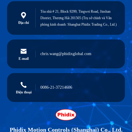
Tòa nhà # 21, Block 9299, Tingwei Road, Jinshan
District, Thượng Hải 201505 (Trụ sở chính và Văn
Địa chỉ
phòng kinh doanh: Shanghai Phidix Trading Co., Ltd.)
chris.wang@phidixglobal.com
E-mail
0086-21-37214606
Điện thoại
Phidix Motion Controls (Shanghai) Co., Ltd.