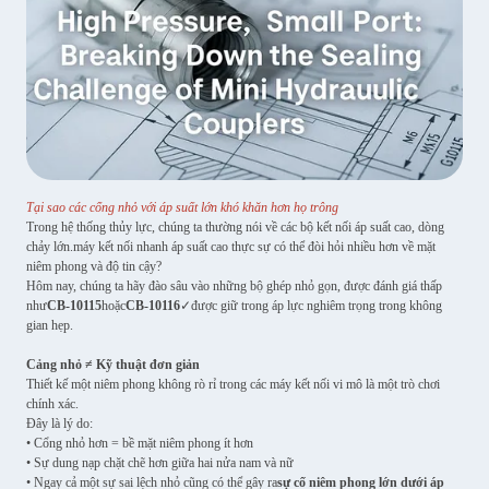
Tại sao các cổng nhỏ với áp suất lớn khó khăn hơn họ trông
Trong hệ thống thủy lực, chúng ta thường nói về các bộ kết nối áp suất cao, dòng
chảy lớn.máy kết nối nhanh áp suất cao thực sự có thể đòi hỏi nhiều hơn về mặt
niêm phong và độ tin cậy?
Hôm nay, chúng ta hãy đào sâu vào những bộ ghép nhỏ gọn, được đánh giá thấp
như
CB-10115
hoặc
CB-10116
✓được giữ trong áp lực nghiêm trọng trong không
gian hẹp.
Cảng nhỏ ≠ Kỹ thuật đơn giản
Thiết kế một niêm phong không rò rỉ trong các máy kết nối vi mô là một trò chơi
chính xác.
Đây là lý do:
• Cổng nhỏ hơn = bề mặt niêm phong ít hơn
• Sự dung nạp chặt chẽ hơn giữa hai nửa nam và nữ
• Ngay cả một sự sai lệch nhỏ cũng có thể gây ra
sự cố niêm phong lớn dưới áp