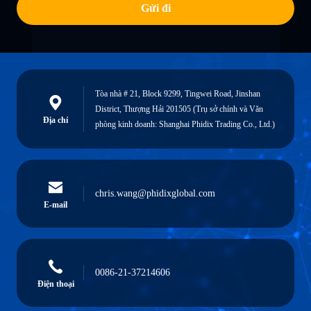
Gửi đi
Tòa nhà # 21, Block 9299, Tingwei Road, Jinshan
District, Thượng Hải 201505 (Trụ sở chính và Văn
Địa chỉ
phòng kinh doanh: Shanghai Phidix Trading Co., Ltd.)
chris.wang@phidixglobal.com
E-mail
0086-21-37214606
Điện thoại