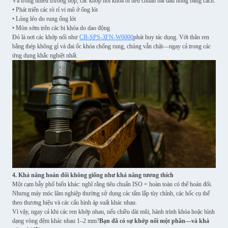
Và trong nhiều trường hợp, các khớp nối khóa bi tiêu chuẩn bắt đầu hỏng bằng cách:
• Phát triển các rò rỉ vi mô ở ống lót
• Lỏng lẻo do rung ống lót
• Mòn sớm trên các bi khóa do dao động
Đó là nơi các khớp nối như
CB-SPS-3FN-W6000
phát huy tác dụng. Với thân ren
bằng thép không gỉ và đai ốc khóa chống rung, chúng vẫn chặt—ngay cả trong các
ứng dụng khắc nghiệt nhất.
4. Khả năng hoán đổi không giống như khả năng tương thích
Một cạm bẫy phổ biến khác: nghĩ rằng tiêu chuẩn ISO = hoàn toàn có thể hoán đổi.
Nhưng máy móc lâm nghiệp thường sử dụng các tấm lắp tùy chỉnh, các hốc cụ thể
theo thương hiệu và các cấu hình áp suất khác nhau.
Vì vậy, ngay cả khi các ren khớp nhau, nếu chiều dài mũi, hành trình khóa hoặc hình
dạng vòng đệm khác nhau 1–2 mm?
Bạn đã có sự khớp nối một phần—và khả