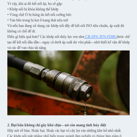
Vì vậy, khi ai đó kết nối lại, họ sẽ gặp:
• Khớp nối bị khóa không thể khớp
• Vòng chữ O bị hỏng do kết nối cưỡng bức
• Van bên trong bị kẹt ở trạng thái nửa mở
Và nếu bạn đang sử dụng các khớp nối đẩy để kết nối ISO tiêu chuẩn, áp suất đó
không có chỗ để đi.
Điều gì hiệu quả hơn? Các khớp nối thủy lực ren như
CB-SPS-3FN-FD86
được chế
tạo để kết nối dần dần—ngay cả dưới áp suất dư vừa phải—nhờ thiết kế vặn để khớp
và các đế van chịu tải nặng.
2. Bụi bẩn không chỉ gây khó chịu—nó còn mang tính hủy diệt
Hãy nói về bùn. Hoặc bụi. Hoặc các hạt vỏ cây lọt vào những khe hở nhỏ nhất.
Các khớp nối mặt phẳng phổ biến trong ngành lâm nghiệp vì chúng làm giảm ô