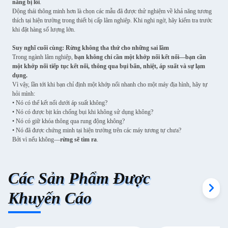
năng bị lỗi
.
Động thái thông minh hơn là chọn các mẫu đã được thử nghiệm về khả năng tương
thích tại hiện trường trong thiết bị cấp lâm nghiệp. Khi nghi ngờ, hãy kiểm tra trước
khi đặt hàng số lượng lớn.
Suy nghĩ cuối cùng: Rừng không tha thứ cho những sai lầm
Trong ngành lâm nghiệp,
bạn không chỉ cần một khớp nối kết nối—bạn cần
một khớp nối tiếp tục kết nối, thông qua bụi bẩn, nhiệt, áp suất và sự lạm
dụng.
Vì vậy, lần tới khi bạn chỉ định một khớp nối nhanh cho một máy địa hình, hãy tự
hỏi mình:
• Nó có thể kết nối dưới áp suất không?
• Nó có được bịt kín chống bụi khi không sử dụng không?
• Nó có giữ khóa thông qua rung động không?
• Nó đã được chứng minh tại hiện trường trên các máy tương tự chưa?
Bởi vì nếu không—
rừng sẽ tìm ra
.
Các Sản Phẩm Được
Khuyến Cáo