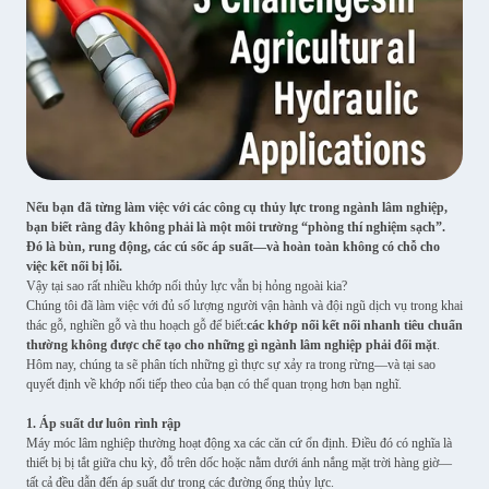
Nếu bạn đã từng làm việc với các công cụ thủy lực trong ngành lâm nghiệp,
bạn biết rằng đây không phải là một môi trường “phòng thí nghiệm sạch”.
Đó là bùn, rung động, các cú sốc áp suất—và hoàn toàn không có chỗ cho
việc kết nối bị lỗi.
Vậy tại sao rất nhiều khớp nối thủy lực vẫn bị hỏng ngoài kia?
Chúng tôi đã làm việc với đủ số lượng người vận hành và đội ngũ dịch vụ trong khai
thác gỗ, nghiền gỗ và thu hoạch gỗ để biết:
các khớp nối kết nối nhanh tiêu chuẩn
thường không được chế tạo cho những gì ngành lâm nghiệp phải đối mặt
.
Hôm nay, chúng ta sẽ phân tích những gì thực sự xảy ra trong rừng—và tại sao
quyết định về khớp nối tiếp theo của bạn có thể quan trọng hơn bạn nghĩ.
1. Áp suất dư luôn rình rập
Máy móc lâm nghiệp thường hoạt động xa các căn cứ ổn định. Điều đó có nghĩa là
thiết bị bị tắt giữa chu kỳ, đỗ trên dốc hoặc nằm dưới ánh nắng mặt trời hàng giờ—
tất cả đều dẫn đến áp suất dư trong các đường ống thủy lực.