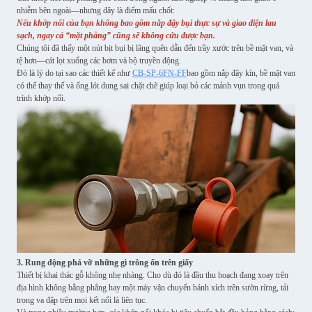
nhiễm bên ngoài—nhưng đây là điểm mấu chốt:
Nếu khớp nối của bạn không bao gồm nắp đậy bụi thực sự và giao diện lau
sạch, ngay cả “mặt phẳng” cũng sẽ không cứu được bạn.
Chúng tôi đã thấy một nút bịt bụi bị lãng quên dẫn đến trầy xước trên bề mặt van, và
tệ hơn—cát lọt xuống các bơm và bộ truyền động.
Đó là lý do tại sao các thiết kế như
CB-SP-6FN-FF
bao gồm nắp đậy kín, bề mặt van
có thể thay thế và ống lót dung sai chặt chẽ giúp loại bỏ các mảnh vụn trong quá
trình khớp nối.
3. Rung động phá vỡ những gì trông ổn trên giấy
Thiết bị khai thác gỗ không nhẹ nhàng. Cho dù đó là đầu thu hoạch đang xoay trên
địa hình không bằng phẳng hay một máy vận chuyển bánh xích trên sườn rừng, tải
trọng va đập trên mọi kết nối là liên tục.