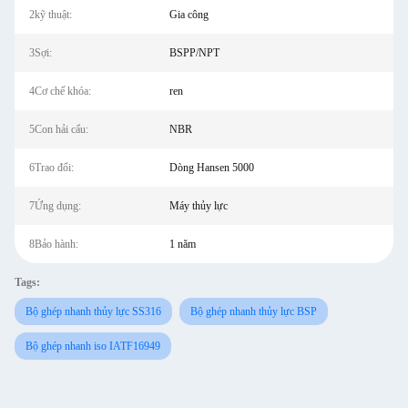
2kỹ thuật:
Gia công
3Sợi:
BSPP/NPT
4Cơ chế khóa:
ren
5Con hải cẩu:
NBR
6Trao đổi:
Dòng Hansen 5000
7Ứng dụng:
Máy thủy lực
8Bảo hành:
1 năm
Tags:
Bộ ghép nhanh thủy lực SS316
Bộ ghép nhanh thủy lực BSP
Bộ ghép nhanh iso IATF16949