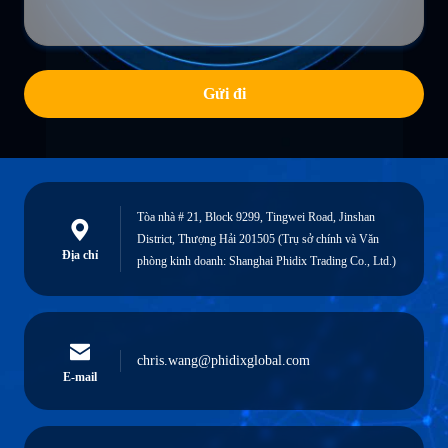
Gửi đi
Tòa nhà # 21, Block 9299, Tingwei Road, Jinshan
District, Thượng Hải 201505 (Trụ sở chính và Văn
Địa chỉ
phòng kinh doanh: Shanghai Phidix Trading Co., Ltd.)
chris.wang@phidixglobal.com
E-mail