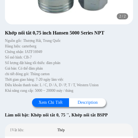
2
/
2
Khớp nối tắt 0,75 inch Hansen 5000 Series NPT
Nguồn gốc: Thượng Hải, Trung Quốc
Hàng hiệu: carterberg
Chứng nhận: IATF16949
Số mô hình: CB-7
Số lượng đặt hàng tối thiểu: đàm phán
Giá bán: Có thể đàm phán
chi tiết đóng gói: Thùng carton
Thời gian giao hàng: 7-20 ngày làm việc
Điều khoản thanh toán: L / C, D / A, D / P, T / T, Western Union
Khả năng cung cấp: 5000 ~ 20000 máy / tháng
Xem Chi Tiết
Description
Làm nổi bật:
Khớp nối tắt 0
,
75 ''
,
Khớp nối tắt BSPP
1Vật liệu:
Thép