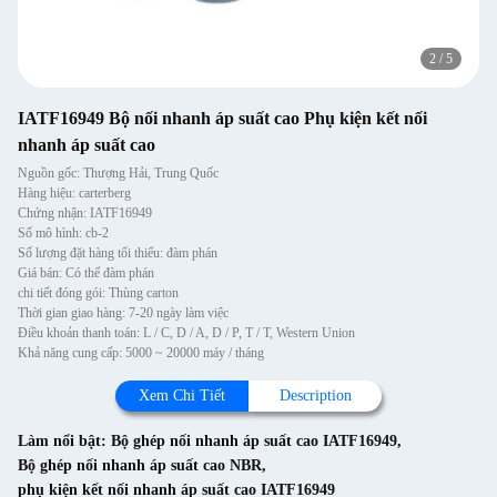
2
/
5
IATF16949 Bộ nối nhanh áp suất cao Phụ kiện kết nối
nhanh áp suất cao
Nguồn gốc: Thượng Hải, Trung Quốc
Hàng hiệu: carterberg
Chứng nhận: IATF16949
Số mô hình: cb-2
Số lượng đặt hàng tối thiểu: đàm phán
Giá bán: Có thể đàm phán
chi tiết đóng gói: Thùng carton
Thời gian giao hàng: 7-20 ngày làm việc
Điều khoản thanh toán: L / C, D / A, D / P, T / T, Western Union
Khả năng cung cấp: 5000 ~ 20000 máy / tháng
Xem Chi Tiết
Description
Làm nổi bật:
Bộ ghép nối nhanh áp suất cao IATF16949
,
Bộ ghép nối nhanh áp suất cao NBR
,
phụ kiện kết nối nhanh áp suất cao IATF16949