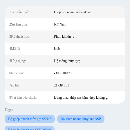
1Tên sản phẩm:
khớp nối nhanh áp suất cao
2Sự liên quan:
Nữ Nam
3Kỷ thuật học:
Phun khuôn ；
4Mã đầu:
khác
5Ứng dụng:
Hệ thống thủy lực;
6Nhiệt độ:
-30 ~ 100 ° C
7áp lực:
21739 PSI
8Vật liệu tiêu chuẩn:
Đồng thau, thép mạ kẽm, thép không gỉ
Tags:
Bộ ghép nhanh thủy lực SS316
Bộ ghép nhanh thủy lực BSP