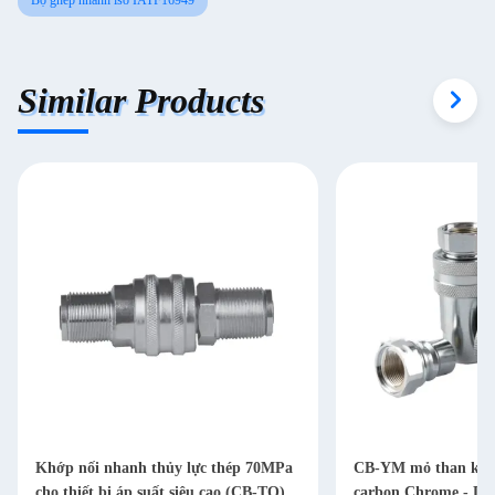
Bộ ghép nhanh iso IATF16949
Similar Products
Khớp nối nhanh thủy lực thép 70MPa
CB-YM mỏ than kết 
cho thiết bị áp suất siêu cao (CB-TQ)
carbon Chrome - Dn