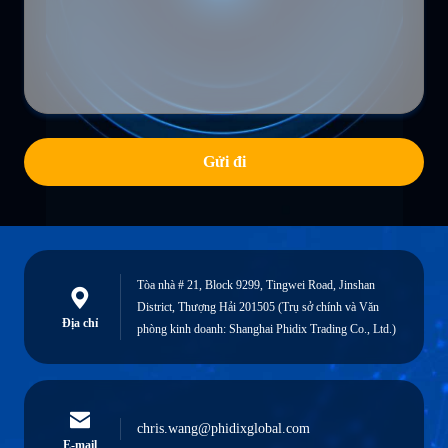
Gửi đi
Tòa nhà # 21, Block 9299, Tingwei Road, Jinshan
District, Thượng Hải 201505 (Trụ sở chính và Văn
Địa chỉ
phòng kinh doanh: Shanghai Phidix Trading Co., Ltd.)
chris.wang@phidixglobal.com
E-mail