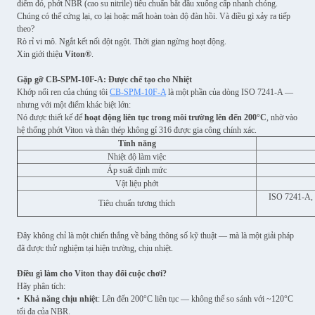
điểm đó, phớt NBR (cao su nitrile) tiêu chuẩn bắt đầu xuống cấp nhanh chóng.
Chúng có thể cứng lại, co lại hoặc mất hoàn toàn độ đàn hồi. Và điều gì xảy ra tiếp
theo?
Rò rỉ vi mô. Ngắt kết nối đột ngột. Thời gian ngừng hoạt động.
Xin giới thiệu
Viton®
.
Gặp gỡ CB-SPM-10F-A: Được chế tạo cho Nhiệt
Khớp nối ren của chúng tôi
CB-SPM-10F-A
là một phần của dòng ISO 7241-A —
nhưng với một điểm khác biệt lớn:
Nó được thiết kế để
hoạt động liên tục trong môi trường lên đến 200°C
, nhờ vào
hệ thống phớt Viton và thân thép không gỉ 316 được gia công chính xác.
Tính năng
Nhiệt độ làm việc
Áp suất định mức
Vật liệu phớt
ISO 7241-A, 
Tiêu chuẩn tương thích
Đây không chỉ là một chiến thắng về bảng thông số kỹ thuật — mà là một giải pháp
đã được thử nghiệm tại hiện trường, chịu nhiệt.
Điều gì làm cho Viton thay đổi cuộc chơi?
Hãy phân tích:
•
Khả năng chịu nhiệt
: Lên đến 200°C liên tục — không thể so sánh với ~120°C
tối đa của NBR.