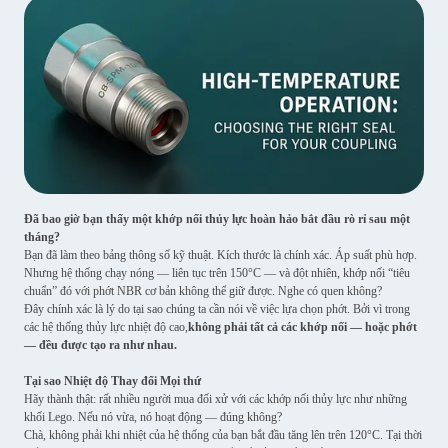
Đã bao giờ bạn thấy một khớp nối thủy lực hoàn hảo bắt đầu rò rỉ sau một
tháng?
Bạn đã làm theo bảng thông số kỹ thuật. Kích thước là chính xác. Áp suất phù hợp.
Nhưng hệ thống chạy nóng — liên tục trên 150°C — và đột nhiên, khớp nối “tiêu
chuẩn” đó với phớt NBR cơ bản không thể giữ được. Nghe có quen không?
Đây chính xác là lý do tại sao chúng ta cần nói về việc lựa chọn phớt. Bởi vì trong
các hệ thống thủy lực nhiệt độ cao,
không phải tất cả các khớp nối — hoặc phớt
— đều được tạo ra như nhau.
Tại sao Nhiệt độ Thay đổi Mọi thứ
Hãy thành thật: rất nhiều người mua đối xử với các khớp nối thủy lực như những
khối Lego. Nếu nó vừa, nó hoạt động — đúng không?
Chà, không phải khi nhiệt của hệ thống của bạn bắt đầu tăng lên trên 120°C. Tại thời