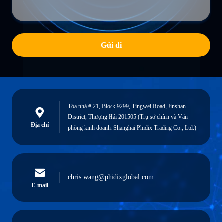
Gửi đi
Tòa nhà # 21, Block 9299, Tingwei Road, Jinshan
District, Thượng Hải 201505 (Trụ sở chính và Văn
Địa chỉ
phòng kinh doanh: Shanghai Phidix Trading Co., Ltd.)
chris.wang@phidixglobal.com
E-mail