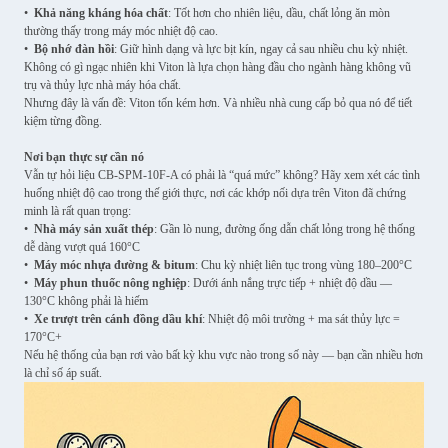
•
Khả năng kháng hóa chất
: Tốt hơn cho nhiên liệu, dầu, chất lỏng ăn mòn
thường thấy trong máy móc nhiệt độ cao.
•
Bộ nhớ đàn hồi
: Giữ hình dạng và lực bịt kín, ngay cả sau nhiều chu kỳ nhiệt.
Không có gì ngạc nhiên khi Viton là lựa chọn hàng đầu cho ngành hàng không vũ
trụ và thủy lực nhà máy hóa chất.
Nhưng đây là vấn đề: Viton tốn kém hơn. Và nhiều nhà cung cấp bỏ qua nó để tiết
kiệm từng đồng.
Nơi bạn thực sự cần nó
Vẫn tự hỏi liệu CB-SPM-10F-A có phải là “quá mức” không? Hãy xem xét các tình
huống nhiệt độ cao trong thế giới thực, nơi các khớp nối dựa trên Viton đã chứng
minh là rất quan trọng:
•
Nhà máy sản xuất thép
: Gần lò nung, đường ống dẫn chất lỏng trong hệ thống
dễ dàng vượt quá 160°C
•
Máy móc nhựa đường & bitum
: Chu kỳ nhiệt liên tục trong vùng 180–200°C
•
Máy phun thuốc nông nghiệp
: Dưới ánh nắng trực tiếp + nhiệt độ dầu —
130°C không phải là hiếm
•
Xe trượt trên cánh đồng dầu khí
: Nhiệt độ môi trường + ma sát thủy lực =
170°C+
Nếu hệ thống của bạn rơi vào bất kỳ khu vực nào trong số này — bạn cần nhiều hơn
là chỉ số áp suất.