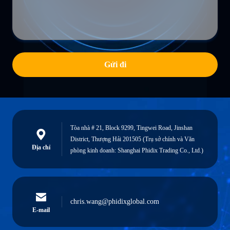
Gửi đi
Tòa nhà # 21, Block 9299, Tingwei Road, Jinshan
District, Thượng Hải 201505 (Trụ sở chính và Văn
Địa chỉ
phòng kinh doanh: Shanghai Phidix Trading Co., Ltd.)
chris.wang@phidixglobal.com
E-mail