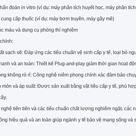
chẩn đoán in vitro (ví dụ: máy phân tích huyết học, máy phân tích
 cung cấp thuốc (ví dụ: máy bơm truyền, máy gây mê)
lọc máu và dụng cụ phòng thí nghiệm
chính:
rất sạch sẽ: Đáp ứng các tiêu chuẩn vệ sinh cấp y tế, loại bỏ ng
hanh và an toàn: Thiết kế Plug-and-play giảm thời gian hoạt độ
ng không rò rỉ: Công nghệ niêm phong chính xác đảm bảo chuyển
mòn và áp suất: Được sản xuất bằng vật liệu cấp y tế, phù hợp
cậy.
nghệ tiên tiến và các tiêu chuẩn chất lượng nghiêm ngặt, các n
lỏng hiệu quả và an toàn giúp ngành y tế bảo vệ mạng sống và 