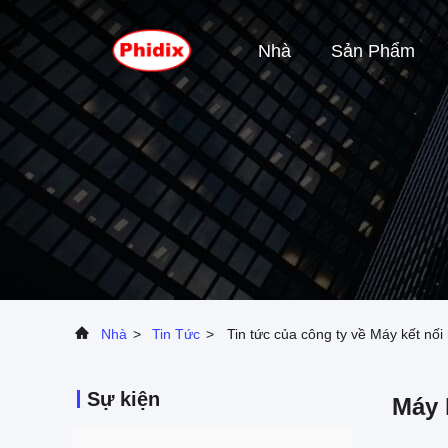
Nhà
Sản Phẩm
Nhà
>
Tin Tức
>
Tin tức của công ty về Máy kết nối 
Sự kiện
Máy 