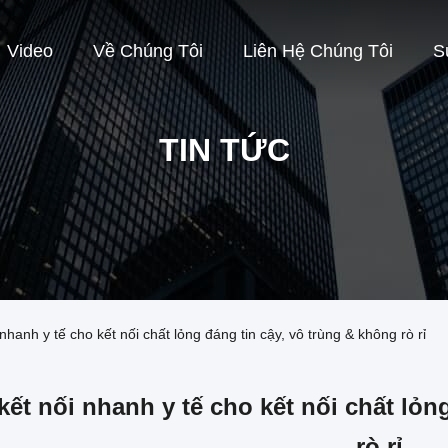
Video
Về Chúng Tôi
Liên Hệ Chúng Tôi
S
TIN TỨC
nhanh y tế cho kết nối chất lỏng đáng tin cậy, vô trùng & không rò rỉ
kết nối nhanh y tế cho kết nối chất lỏn
rò rỉ