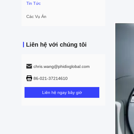
Tin Tức
Các Vụ Án
Liên hệ với chúng tôi
chris.wang@phidixglobal.com
86-021-37214610
Liên hệ ngay bây giờ