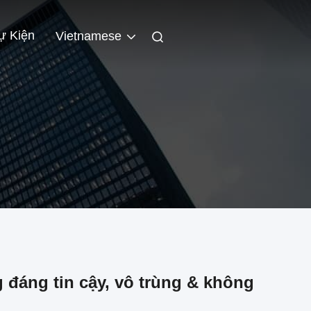
ự Kiện
Vietnamese
g đáng tin cậy, vô trùng & không