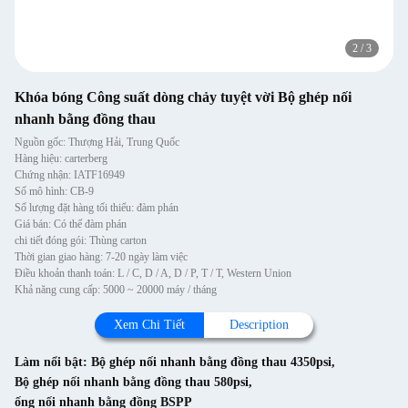
2
/
3
Khóa bóng Công suất dòng chảy tuyệt vời Bộ ghép nối
nhanh bằng đồng thau
Nguồn gốc: Thượng Hải, Trung Quốc
Hàng hiệu: carterberg
Chứng nhận: IATF16949
Số mô hình: CB-9
Số lượng đặt hàng tối thiểu: đàm phán
Giá bán: Có thể đàm phán
chi tiết đóng gói: Thùng carton
Thời gian giao hàng: 7-20 ngày làm việc
Điều khoản thanh toán: L / C, D / A, D / P, T / T, Western Union
Khả năng cung cấp: 5000 ~ 20000 máy / tháng
Xem Chi Tiết
Description
Làm nổi bật:
Bộ ghép nối nhanh bằng đồng thau 4350psi
,
Bộ ghép nối nhanh bằng đồng thau 580psi
,
ống nối nhanh bằng đồng BSPP