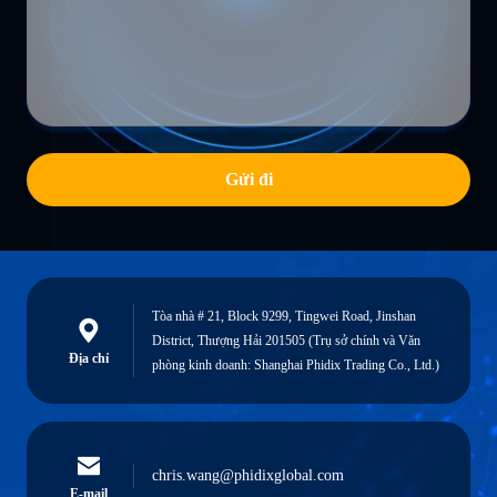
Gửi đi
Tòa nhà # 21, Block 9299, Tingwei Road, Jinshan
District, Thượng Hải 201505 (Trụ sở chính và Văn
Địa chỉ
phòng kinh doanh: Shanghai Phidix Trading Co., Ltd.)
chris.wang@phidixglobal.com
E-mail