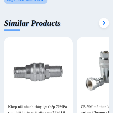
Bộ ghép nhanh iso IATF16949
Similar Products
Khớp nối nhanh thủy lực thép 70MPa
CB-YM mỏ than kết 
cho thiết bị áp suất siêu cao (CB-TQ)
carbon Chrome - Dn