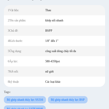
1Vật liệu:
Thau
2Tên sản phẩm:
khớp nối nhanh
3Chủ đề:
BSPP
4Kích thước:
1/8" đến 1"
5Ứng dụng:
công suất dòng chảy tối đa
6Áp lực:
580-4350psi
7Kết nối:
nữ giới
8kỹ thuật:
Các loại khác
Tags:
Bộ ghép nhanh thủy lực SS316
Bộ ghép nhanh thủy lực BSP