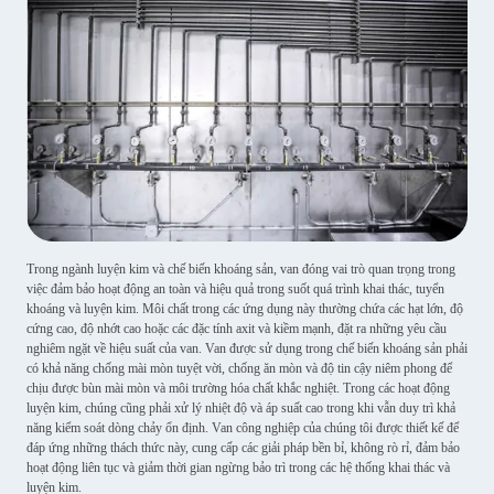
Trong ngành luyện kim và chế biến khoáng sản, van đóng vai trò quan trọng trong
việc đảm bảo hoạt động an toàn và hiệu quả trong suốt quá trình khai thác, tuyển
khoáng và luyện kim. Môi chất trong các ứng dụng này thường chứa các hạt lớn, độ
cứng cao, độ nhớt cao hoặc các đặc tính axit và kiềm mạnh, đặt ra những yêu cầu
nghiêm ngặt về hiệu suất của van. Van được sử dụng trong chế biến khoáng sản phải
có khả năng chống mài mòn tuyệt vời, chống ăn mòn và độ tin cậy niêm phong để
chịu được bùn mài mòn và môi trường hóa chất khắc nghiệt. Trong các hoạt động
luyện kim, chúng cũng phải xử lý nhiệt độ và áp suất cao trong khi vẫn duy trì khả
năng kiểm soát dòng chảy ổn định. Van công nghiệp của chúng tôi được thiết kế để
đáp ứng những thách thức này, cung cấp các giải pháp bền bỉ, không rò rỉ, đảm bảo
hoạt động liên tục và giảm thời gian ngừng bảo trì trong các hệ thống khai thác và
luyện kim.