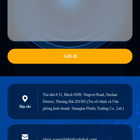
Gửi đi
Tòa nhà # 21, Block 9299, Tingwei Road, Jinshan
District, Thượng Hải 201505 (Trụ sở chính và Văn
Địa chỉ
phòng kinh doanh: Shanghai Phidix Trading Co., Ltd.)
chris.wang@phidixglobal.com