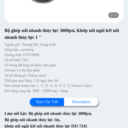
2
/
3
Bộ ghép nối nhanh thủy lực 3000psi, Khớp nối ngắt kết nối
nhanh thủy lực 1 ''
Nguồn gốc: Thượng Hải, Trung Quốc
Hàng hiệu: carterberg
Chứng nhận: IATF16949
Số mô hình: CB-1
Số lượng đặt hàng tối thiểu: đàm phán
Giá bán: Có thể đàm phán
chi tiết đóng gói: Thùng carton
Thời gian giao hàng: 7-20 ngày làm việc
Điều khoản thanh toán: L / C, D / A, D / P, T / T, Western Union
Khả năng cung cấp: 5000 ~ 20000 máy / tháng
Xem Chi Tiết
Description
Làm nổi bật:
Bộ ghép nối nhanh thủy lực 3000psi
,
Bộ ghép nối nhanh thủy lực 1in
,
khớp nối ngắt kết nối nhanh thủy lực ISO 7241