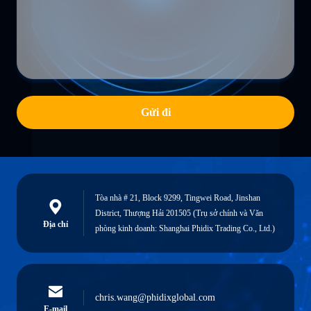
Gửi đi
Tòa nhà # 21, Block 9299, Tingwei Road, Jinshan
District, Thượng Hải 201505 (Trụ sở chính và Văn
Địa chỉ
phòng kinh doanh: Shanghai Phidix Trading Co., Ltd.)
chris.wang@phidixglobal.com
E-mail