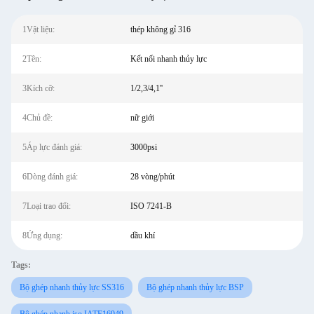
1Vật liệu:
thép không gỉ 316
2Tên:
Kết nối nhanh thủy lực
3Kích cỡ:
1/2,3/4,1''
4Chủ đề:
nữ giới
5Áp lực đánh giá:
3000psi
6Dòng đánh giá:
28 vòng/phút
7Loại trao đổi:
ISO 7241-B
8Ứng dụng:
dầu khí
Tags:
Bộ ghép nhanh thủy lực SS316
Bộ ghép nhanh thủy lực BSP