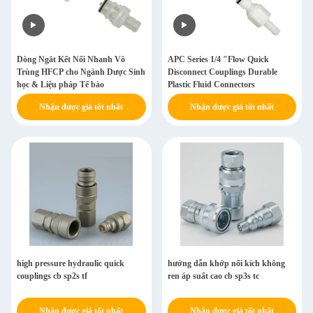
Dòng Ngắt Kết Nối Nhanh Vô
APC Series 1/4 "Flow Quick
Trùng HFCP cho Ngành Dược Sinh
Disconnect Couplings Durable
học & Liệu pháp Tế bào
Plastic Fluid Connectors
Nhận được giá tốt nhất
Nhận được giá tốt nhất
high pressure hydraulic quick
hướng dẫn khớp nối kích không
couplings cb sp2s tf
ren áp suất cao cb sp3s tc
Nhận được giá tốt nhất
Nhận được giá tốt nhất