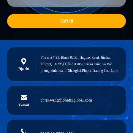
Gửi đi
Tòa nhà # 21, Block 9299, Tingwei Road, Jinshan
District, Thượng Hải 201505 (Trụ sở chính và Văn
Địa chỉ
phòng kinh doanh: Shanghai Phidix Trading Co., Ltd.)
chris.wang@phidixglobal.com
E-mail